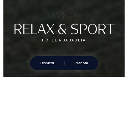
Oasi di Kufra
R
E
L
A
X
&
S
P
O
R
T
H
O
T
E
L
A
S
A
B
A
U
D
I
A
Richiedi
Prenota
Hotel
D
U
E
A
N
I
M
E
I
N
U
N
U
N
I
C
O
H
O
T
E
L